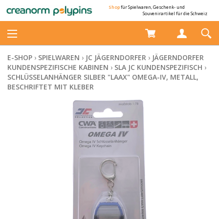
Shop
für Spielwaren, Geschenk- und
Souvenirartikel für die Schweiz
E-SHOP
›
SPIELWAREN
›
JC JÄGERNDORFER
›
JÄGERNDORFER
KUNDENSPEZIFISCHE KABINEN
›
SLA JC KUNDENSPEZIFISCH
›
SCHLÜSSELANHÄNGER SILBER "LAAX" OMEGA-IV, METALL,
BESCHRIFTET MIT KLEBER