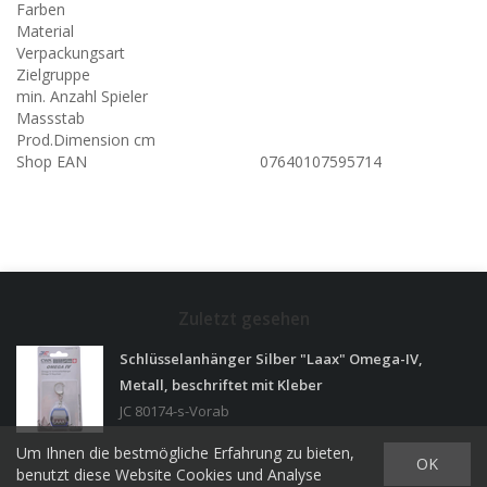
Farben
Material
Verpackungsart
Zielgruppe
min. Anzahl Spieler
Massstab
Prod.Dimension cm
Shop EAN
07640107595714
Zuletzt gesehen
Schlüsselanhänger Silber "Laax" Omega-IV,
Metall, beschriftet mit Kleber
JC 80174-s-Vorab
Um Ihnen die bestmögliche Erfahrung zu bieten,
OK
benutzt diese Website Cookies und Analyse